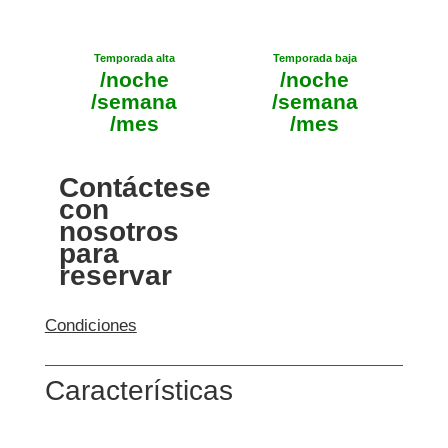
Temporada alta
Temporada baja
/noche
/noche
/semana
/semana
/mes
/mes
Contáctese
con
nosotros
para
reservar
Condiciones
Características