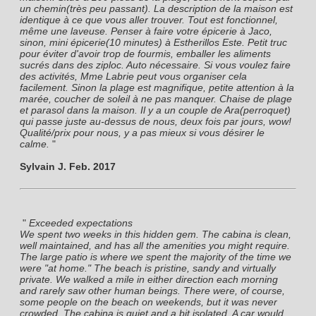
un chemin(très peu passant). La description de la maison est 
identique à ce que vous aller trouver. Tout est fonctionnel, 
même une laveuse. Penser à faire votre épicerie à Jaco, 
sinon, mini épicerie(10 minutes) à Estherillos Este. Petit truc 
pour éviter d'avoir trop de fourmis, emballer les aliments 
sucrés dans des ziploc. Auto nécessaire. Si vous voulez faire 
des activités, Mme Labrie peut vous organiser cela 
facilement. Sinon la plage est magnifique, petite attention à la 
marée, coucher de soleil à ne pas manquer. Chaise de plage 
et parasol dans la maison. Il y a un couple de Ara(perroquet) 
qui passe juste au-dessus de nous, deux fois par jours, wow! 
Qualité/prix pour nous, y a pas mieux si vous désirer le 
calme.
 "
Sylvain J. Feb. 2017
 " 
Exceeded expectations

We spent two weeks in this hidden gem. The cabina is clean, 
well maintained, and has all the amenities you might require. 
The large patio is where we spent the majority of the time we 
were "at home." The beach is pristine, sandy and virtually 
private. We walked a mile in either direction each morning 
and rarely saw other human beings. There were, of course, 
some people on the beach on weekends, but it was never 
crowded. The cabina is quiet and a bit isolated. A car would 